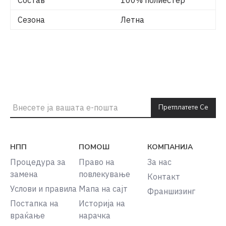
Состав
100% полиестер
Сезона
Летна
Претплатете Се
НПП
ПОМОШ
КОМПАНИЈА
Процедура за
Право на
За нас
замена
повлекување
Контакт
Услови и правила
Мапа на сајт
Франшизинг
Постапка на
Историја на
враќање
нарачка