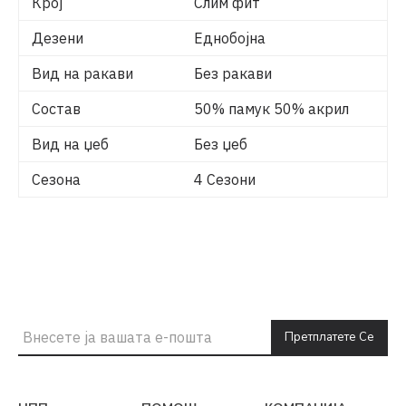
Крој
Слим фит
Дезени
Еднобојна
Вид на ракави
Без ракави
Состав
50% памук 50% акрил
Вид на џеб
Без џеб
Сезона
4 Сезони
Претплатете Се