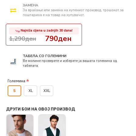
ЗАМЕНА
За враќање или замена на купениот производ, трошокот за
поштарина е на товар на купувачот.
Najniža cijena u zadnjih 30 dana!
790ден
1,290ден
ТАБЕЛА СО ГОЛЕМИНИ
Ве молиме проверете и изберете ја вашата големина од
табелата.
Големина
S
XL
XXL
ДРУГИ БОИ НА ОВОЈ ПРОИЗВОД