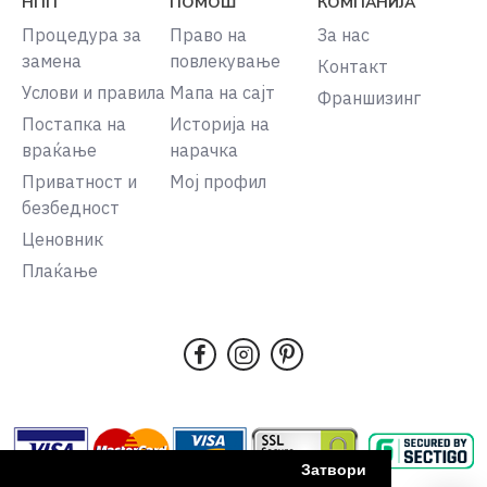
НПП
ПОМОШ
КОМПАНИЈА
Процедура за
Право на
За нас
замена
повлекување
Контакт
Услови и правила
Мапа на сајт
Франшизинг
Постапка на
Историја на
враќање
нарачка
Приватност и
Мој профил
безбедност
Ценовник
Плаќање
Затвори