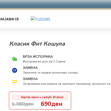
НАЈАВИ СЕ
Класик Фит Кошула
БРЗА ИСПОРАКА
Испорака во рок од 2-3 дена
ЗАМЕНА
Замените се прават исклучиво онлајн.
ЗАМЕНА
За враќање или замена на купениот производ, трошокот за 
Najniža cijena u zadnjih 30 dana!
690ден
1,380ден