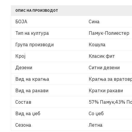
ОПИС НА ПРОИЗВОДОТ
БОЈА
Сина
Тип на култура
Памук-Полиестер
Група производи
Кошула
Крој
Класик фит
Дезени
Ситни дезени
Вид на крагња
Крагња за вратов
Вид на ракави
Кратки ракави
Состав
57% Памук,43% По
Вид на џеб
Со џеб
Сезона
Летна