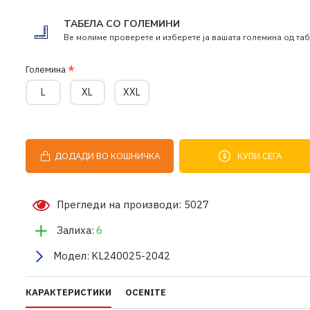
ТАБЕЛА СО ГОЛЕМИНИ
Ве молиме проверете и изберете ја вашата големина од таб
Големина
L
XL
XXL
ДОДАДИ ВО КОШНИЧКА
КУПИ СЕГА
Прегледи на производи: 5027
Залиха:
6
Модел:
KL240025-2042
КАРАКТЕРИСТИКИ
OCENITE