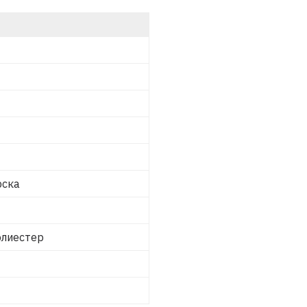
рска
лиестер