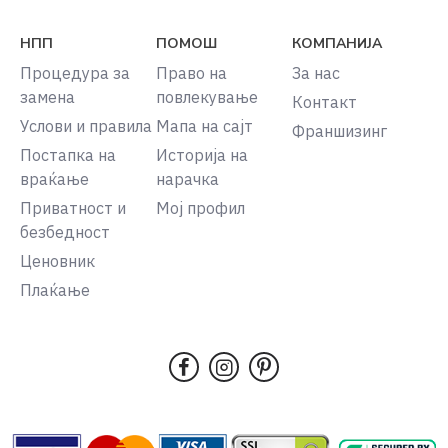
НПП
ПОМОШ
КОМПАНИЈА
Процедура за
Право на
За нас
замена
повлекување
Контакт
Услови и правила
Мапа на сајт
Франшизинг
Постапка на
Историја на
враќање
нарачка
Приватност и
Мој профил
безбедност
Ценовник
Плаќање