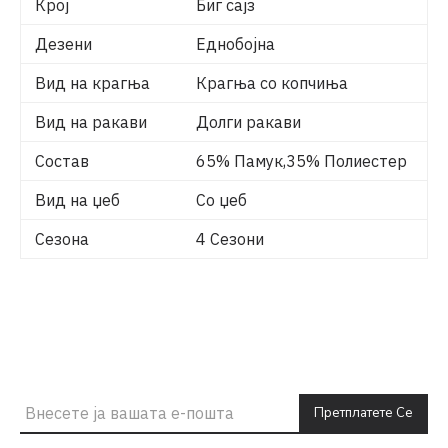
Крој
Биг сајз
Дезени
Еднобојна
Вид на крагња
Крагња со копчиња
Вид на ракави
Долги ракави
Состав
65% Памук,35% Полиестер
Вид на џеб
Со џеб
Сезона
4 Сезони
Претплатете Се