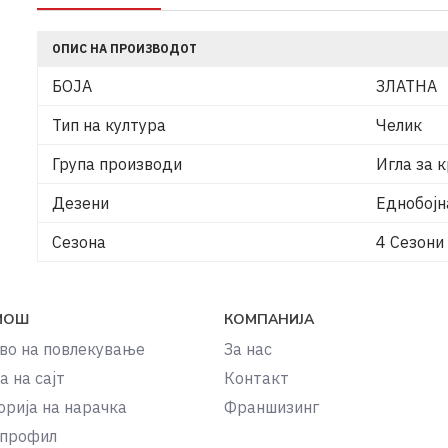
ОПИС НА ПРОИЗВОДОТ
БОЈА
ЗЛАТНА
Тип на култура
Челик
Група производи
Игла за 
Дезени
Еднобојн
Сезона
4 Сезони
МОШ
КОМПАНИЈА
во на повлекување
За нас
а на сајт
Контакт
орија на нарачка
Франшизинг
 профил