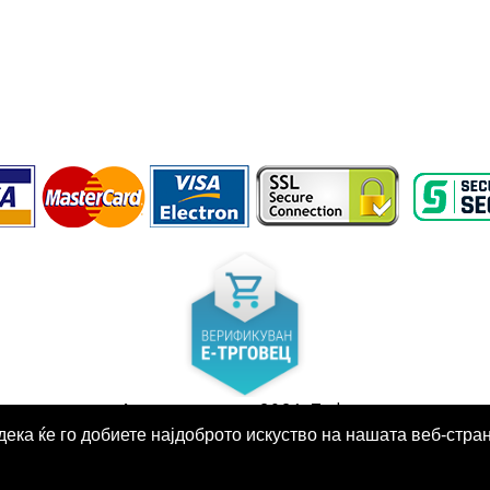
Авторски права 2026, Tudors,
дека ќе го добиете најдоброто искуство на нашата веб-стра
Сите права задржани.