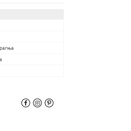
крагња
а