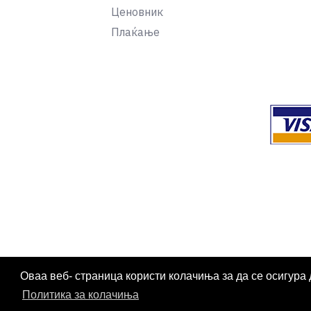
Ценовник
Плаќање
Оваа веб- страница користи колачиња за да се осигура 
Политика за колачиња