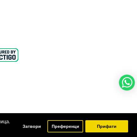
ница.
Затвори
Преференци
Прифати