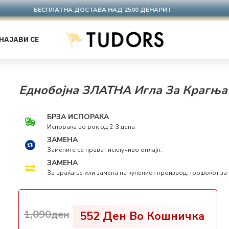
БЕСПЛАТНА ДОСТАВА НАД 2500 ДЕНАРИ !
НАЈАВИ СЕ
Еднобојна ЗЛАТНА Игла За Крагња
БРЗА ИСПОРАКА
Испорака во рок од 2-3 дена
ЗАМЕНА
Замените се прават исклучиво онлајн.
ЗАМЕНА
За враќање или замена на купениот производ, трошокот за 
1,090ден
552
Ден Во Кошничка