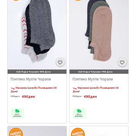
3x3 Пара Чорапи 990 Ден
3x3 Пара Чорапи 990 Ден
Плетено Мулти Чорапи
Плетено Мулти Чорапи
Најниска Цена Во Последните 14
Најниска Цена Во Последните 14
Дена!
Дена!
490ден
490ден
790ден
790ден
БРЗА
БРЗА
ИСПОРАКА
ИСПОРАКА