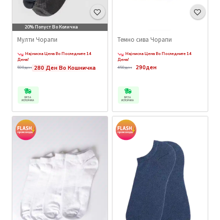
20% Попуст Во Количка
Мулти Чорапи
Темно сива Чорапи
Најниска Цена Во Последните 14
Најниска Цена Во Последните 14
Дена!
Дена!
290ден
280 Ден Во Кошничка
590ден
450ден
БРЗА
БРЗА
ИСПОРАКА
ИСПОРАКА