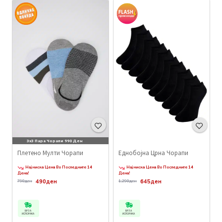
3x3 Пара Чорапи 990 Ден
Плетено Мулти Чорапи
Еднобојна Црна Чорапи
Најниска Цена Во Последните 14
Најниска Цена Во Последните 14
Дена!
Дена!
490ден
645ден
790ден
1,290ден
БРЗА
БРЗА
ИСПОРАКА
ИСПОРАКА