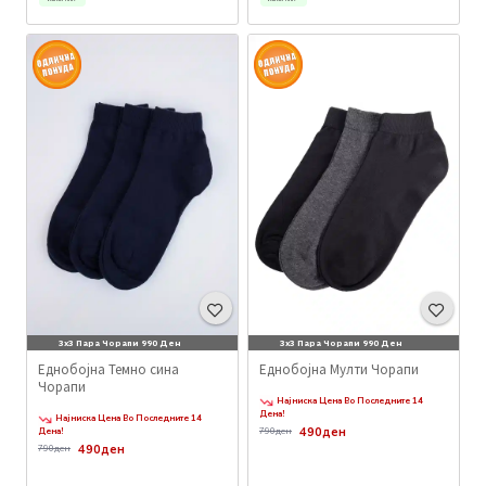
3x3 Пара Чорапи 990 Ден
3x3 Пара Чорапи 990 Ден
Еднобојна Темно сина
Еднобојна Мулти Чорапи
Чорапи
Најниска Цена Во Последните 14
Дена!
Најниска Цена Во Последните 14
490ден
Дена!
790ден
490ден
790ден