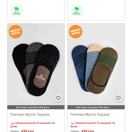
БРЗА
БРЗА
ИСПОРАКА
ИСПОРАКА
3x3 Пара Чорапи 990 Ден
3x3 Пара Чорапи 990 Ден
Плетено Мулти Чорапи
Плетено Мулти Чорапи
Најниска Цена Во Последните 14
Најниска Цена Во Последните 14
Дена!
Дена!
490ден
490ден
790ден
790ден