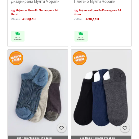
Дизајнирана Мулти Чорапи
Плетено Мулти Чорапи
Најниска Цена Во Последните 14
Најниска Цена Во Последните 14
Дена!
Дена!
490ден
490ден
790ден
790ден
БРЗА
БРЗА
ИСПОРАКА
ИСПОРАКА
3x3 Пара Чорапи 990 Ден
3x3 Пара Чорапи 990 Ден