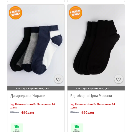
3x3 Пара Чорапи 990 Ден
3x3 Пара Чорапи 990 Ден
Дизајнирана Чорапи
Еднобојна Црна Чорапи
Најниска Цена Во Последните 14
Најниска Цена Во Последните 14
Дена!
Дена!
490ден
490ден
790ден
790ден
БРЗА
БРЗА
ИСПОРАКА
ИСПОРАКА