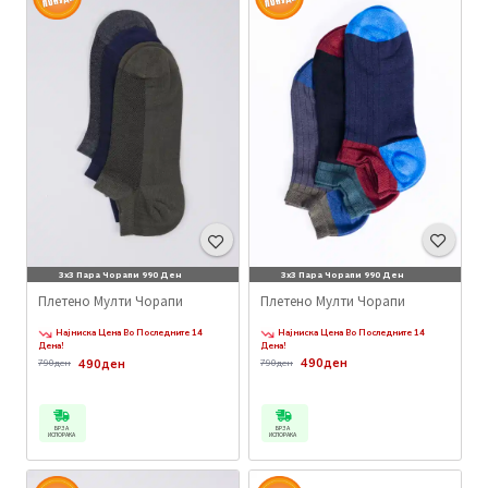
3x3 Пара Чорапи 990 Ден
3x3 Пара Чорапи 990 Ден
Плетено Мулти Чорапи
Плетено Мулти Чорапи
Најниска Цена Во Последните 14
Најниска Цена Во Последните 14
Дена!
Дена!
490ден
490ден
790ден
790ден
БРЗА
БРЗА
ИСПОРАКА
ИСПОРАКА