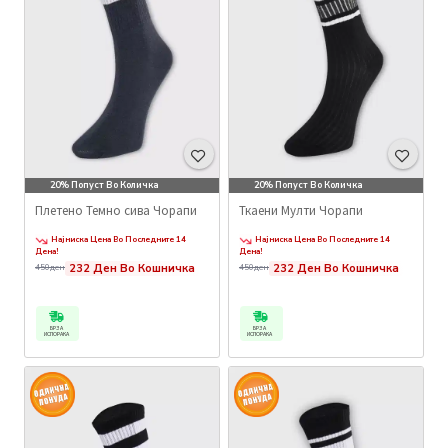
20% Попуст Во Количка
20% Попуст Во Количка
Плетено Темно сива Чорапи
Ткаени Мулти Чорапи
Најниска Цена Во Последните 14
Најниска Цена Во Последните 14
Дена!
Дена!
232 Ден Во Кошничка
232 Ден Во Кошничка
450ден
450ден
БРЗА
БРЗА
ИСПОРАКА
ИСПОРАКА