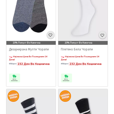
20% Попуст Во Количка
20% Попуст Во Количка
Дизајнирана Мулти Чорапи
Плетено Бела Чорапи
Најниска Цена Во Последните 14
Најниска Цена Во Последните 14
Дена!
Дена!
232 Ден Во Кошничка
232 Ден Во Кошничка
450ден
450ден
БРЗА
БРЗА
ИСПОРАКА
ИСПОРАКА