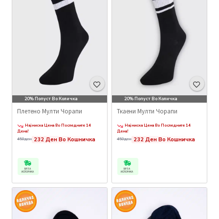
20% Попуст Во Количка
20% Попуст Во Количка
Плетено Мулти Чорапи
Ткаени Мулти Чорапи
Најниска Цена Во Последните 14
Најниска Цена Во Последните 14
Дена!
Дена!
232 Ден Во Кошничка
232 Ден Во Кошничка
450ден
450ден
БРЗА
БРЗА
ИСПОРАКА
ИСПОРАКА