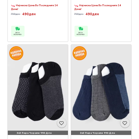
Најниска Цена Во Последните 14
Најниска Цена Во Последните 14
Дена!
Дена!
490ден
490ден
790ден
790ден
БРЗА
БРЗА
ИСПОРАКА
ИСПОРАКА
3x3 Пара Чорапи 990 Ден
3x3 Пара Чорапи 990 Ден