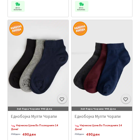
БРЗА
БРЗА
ИСПОРАКА
ИСПОРАКА
3x3 Пара Чорапи 990 Ден
3x3 Пара Чорапи 990 Ден
Еднобојна Мулти Чорапи
Еднобојна Мулти Чорапи
Најниска Цена Во Последните 14
Најниска Цена Во Последните 14
Дена!
Дена!
490ден
490ден
790ден
790ден