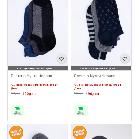
3x3 Пара Чорапи 990 Ден
3x3 Пара Чорапи 990 Ден
Плетено Мулти Чорапи
Плетено Мулти Чорапи
Најниска Цена Во Последните 14
Најниска Цена Во Последните 14
Дена!
Дена!
490ден
490ден
790ден
790ден
БРЗА
БРЗА
ИСПОРАКА
ИСПОРАКА