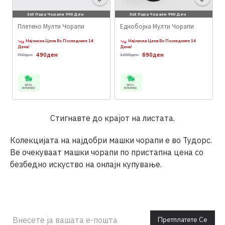
3x3 Пара Чорапи 990 Ден
3x3 Пара Чорапи 990 Ден
Плетено Мулти Чорапи
Еднобојна Мулти Чорапи
Најниска Цена Во Последните 14
Најниска Цена Во Последните 14
Дена!
Дена!
490ден
690ден
790ден
1,090ден
БРЗА
БРЗА
ИСПОРАКА
ИСПОРАКА
Стигнавте до крајот на листата.
Колекцијата на најдобри машки чорапи е во Тудорс.
Ве очекуваат машки чорапи по пристапна цена со
безбедно искуство на онлајн купување.
Претплатете Се