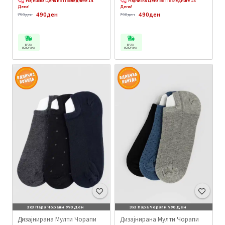
Најниска Цена Во Последните 14
Најниска Цена Во Последните 14
Дена!
Дена!
490ден
490ден
790ден
790ден
БРЗА
БРЗА
ИСПОРАКА
ИСПОРАКА
3x3 Пара Чорапи 990 Ден
3x3 Пара Чорапи 990 Ден
Дизајнирана Мулти Чорапи
Дизајнирана Мулти Чорапи