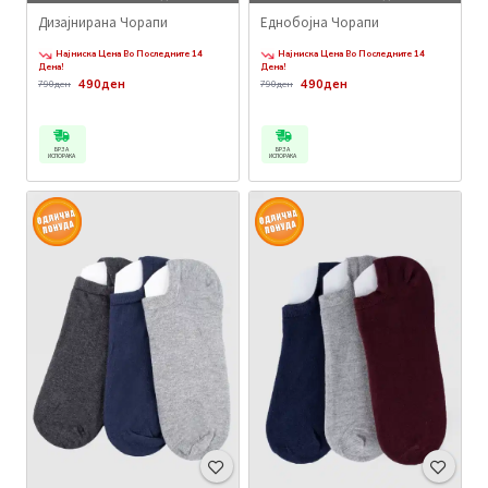
Дизајнирана Чорапи
Еднобојна Чорапи
Најниска Цена Во Последните 14
Најниска Цена Во Последните 14
Дена!
Дена!
490ден
490ден
790ден
790ден
БРЗА
БРЗА
ИСПОРАКА
ИСПОРАКА