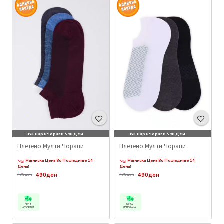
3x3 Пара Чорапи 990 Ден
3x3 Пара Чорапи 990 Ден
Плетено Мулти Чорапи
Плетено Мулти Чорапи
Најниска Цена Во Последните 14
Најниска Цена Во Последните 14
Дена!
Дена!
490ден
490ден
790ден
790ден
БРЗА
БРЗА
ИСПОРАКА
ИСПОРАКА