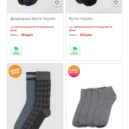
Дизајнирана Мулти Чорапи
Мулти Чорапи
Најниска Цена Во Последните 14
Најниска Цена Во Последните 14
Дена!
Дена!
350ден
350ден
590ден
590ден
БРЗА
БРЗА
ИСПОРАКА
ИСПОРАКА