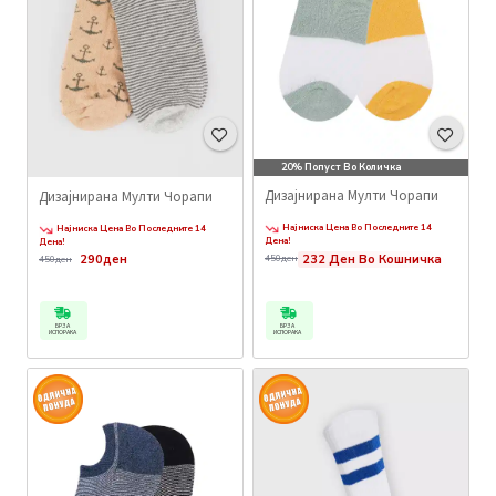
20% Попуст Во Количка
Дизајнирана Мулти Чорапи
Дизајнирана Мулти Чорапи
Најниска Цена Во Последните 14
Најниска Цена Во Последните 14
Дена!
Дена!
290ден
232 Ден Во Кошничка
450ден
450ден
БРЗА
БРЗА
ИСПОРАКА
ИСПОРАКА