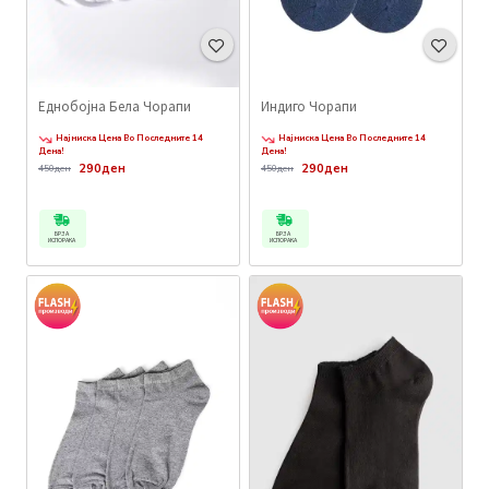
Еднобојна Бела Чорапи
Индиго Чорапи
Најниска Цена Во Последните 14
Најниска Цена Во Последните 14
Дена!
Дена!
290ден
290ден
450ден
450ден
БРЗА
БРЗА
ИСПОРАКА
ИСПОРАКА