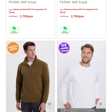
РЕЛАКС ФИТ Блуза
РЕЛАКС ФИТ Блуза
Најниска Цена Во Последните 14
Најниска Цена Во Последните 14
Дена!
Дена!
2,790ден
2,790ден
3,990ден
3,990ден
БРЗА
БРЗА
ИСПОРАКА
ИСПОРАКА
За да ја искористите промоцијата
мора да изберете два производи!