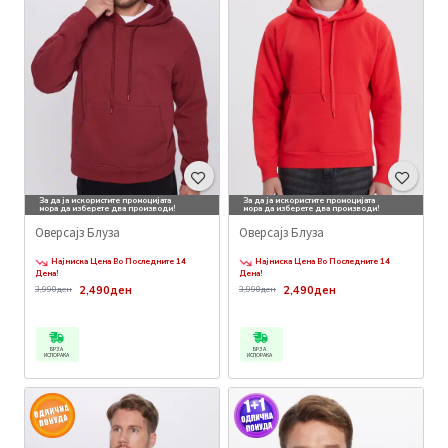
За да ја искористите промоцијата
За да ја искористите промоцијата
мора да изберете два производи!
мора да изберете два производи!
Оверсајз Блуза
Оверсајз Блуза
Најниска Цена Во Последните 14
Најниска Цена Во Последните 14
Дена!
Дена!
2,490ден
2,490ден
3,990ден
3,990ден
БРЗА
БРЗА
ИСПОРАКА
ИСПОРАКА