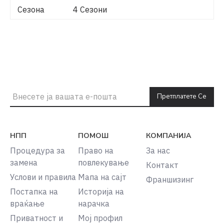
Сезона
4 Сезони
Претплатете Се
НПП
ПОМОШ
КОМПАНИЈА
Процедура за
Право на
За нас
замена
повлекување
Контакт
Услови и правила
Мапа на сајт
Франшизинг
Постапка на
Историја на
враќање
нарачка
Приватност и
Мој профил