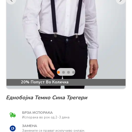
20% Попуст Во Количка
Еднобојна Темно Сина Трегери
БРЗА ИСПОРАКА
Испорака во рок од 2-3 дена
ЗАМЕНА
Замените се прават исклучиво онлајн.