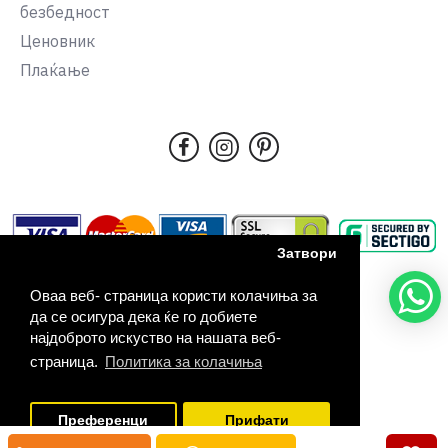
безбедност
Ценовник
Плаќање
Затвори
Оваа веб- страница користи колачиња за
да се осигура дека ќе го добиете
најдоброто искуство на нашата веб-
страница.
Политика за колачиња
Авторски права 2026, Tudors,
Преференци
Прифати
Сите права задржани.