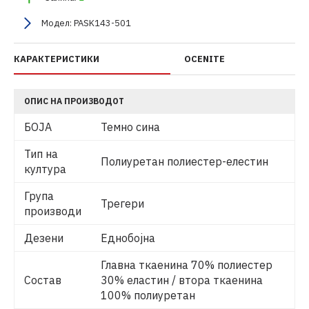
Модел:
PASK143-501
КАРАКТЕРИСТИКИ
OCENITE
ОПИС НА ПРОИЗВОДОТ
БОЈА
Темно сина
Тип на
Полиуретан полиестер-елестин
култура
Група
Трегери
производи
Дезени
Еднобојна
Главна ткаенина 70% полиестер
Состав
30% еластин / втора ткаенина
100% полиуретан