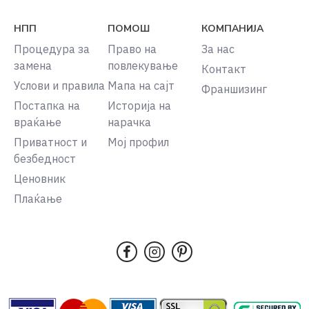
НПП
ПОМОШ
КОМПАНИЈА
Процедура за
Право на
За нас
замена
повлекување
Контакт
Услови и правила
Мапа на сајт
Франшизинг
Постапка на
Историја на
враќање
нарачка
Приватност и
Мој профил
безбедност
Ценовник
Плаќање