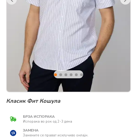
Класик Фит Кошула
БРЗА ИСПОРАКА
Испорака во рок од 2-3 дена
ЗАМЕНА
Замените се прават исклучиво онлајн.