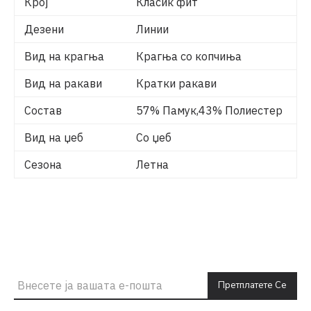
Крој
Класик фит
Дезени
Линии
Вид на крагња
Крагња со копчиња
Вид на ракави
Кратки ракави
Состав
57% Памук,43% Полиестер
Вид на џеб
Со џеб
Сезона
Летна
Претплатете Се